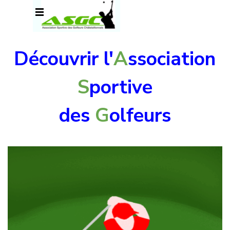
Aller au contenu
Sauter le menu
des
G
olfeur
s
C
hâtelaillonnais