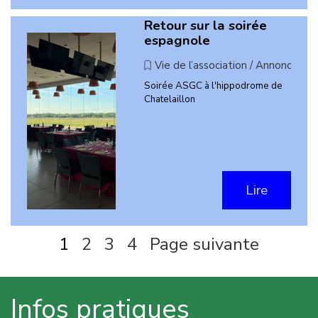
Retour sur la soirée
espagnole
Vie de l’association / Annonces
Soirée ASGC à l'hippodrome de
Chatelaillon
Lire
Page actuelle :
1
Aller à la page :
2
Aller à la page :
3
Aller à la page :
4
Page suivante
Infos pratiques