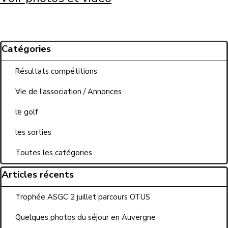
Sauter le bloc Catégories
Catégories
Résultats compétitions
Vie de l’association / Annonces
le golf
les sorties
Toutes les catégories
Sauter le bloc Articles récents
Articles récents
Trophée ASGC 2 juillet parcours OTUS
Quelques photos du séjour en Auvergne