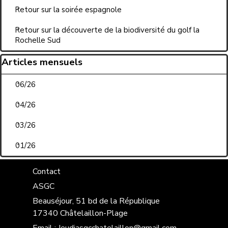
Retour sur la soirée espagnole
Retour sur la découverte de la biodiversité du golf la
Rochelle Sud
Sauter le bloc Articles mensuels
Articles mensuels
06/26
04/26
03/26
01/26
Contact
ASGC
Beauséjour, 51 bd de la République
17340 Châtelaillon-Plage