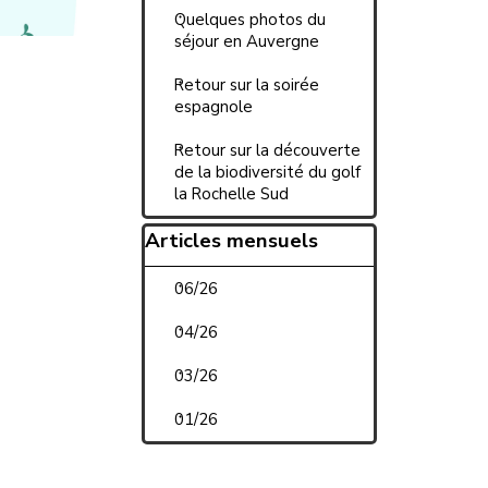
Quelques photos du
séjour en Auvergne
Retour sur la soirée
espagnole
Retour sur la découverte
de la biodiversité du golf
la Rochelle Sud
Sauter le bloc Articles mensu
Articles mensuels
06/26
04/26
03/26
01/26