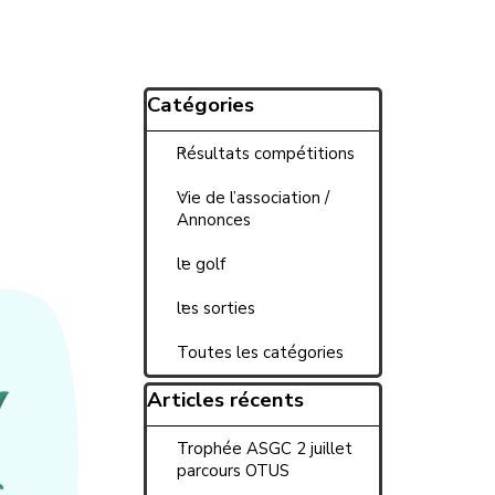
Sauter le bloc Catégories
Catégories
Résultats compétitions
Vie de l’association /
Annonces
le golf
les sorties
Toutes les catégories
Sauter le bloc Articles récent
Articles récents
Trophée ASGC 2 juillet
parcours OTUS