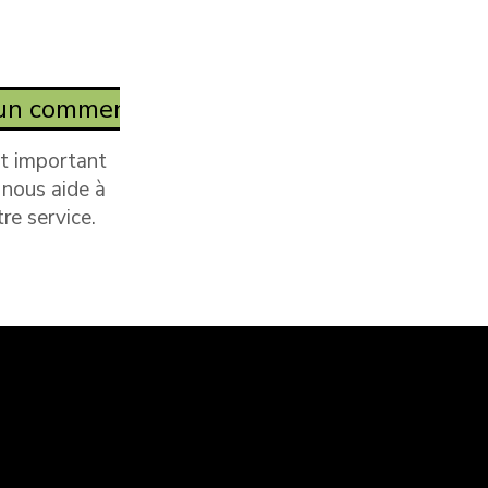
ons:
ons:
ons:
st important
ons:
 nous aide à
ons:
re service.