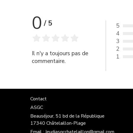
0
/
5
5
Vote :
4
Vote :
3
Vote :
2
Vote :
Il n'y a toujours pas de
1
Vote :
commentaire.
Contact
ASGC
Beauséjour, 51 bd de la République
17340 Châtelaillon-Plage
Email :
Jeudiasgcchatelaillon@gmail.com