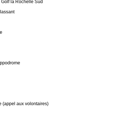
Golf la Rochelle Sud
classant
me
hippodrome
 (
appel aux volontaires)