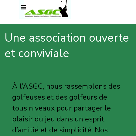
Aller au contenu
Sauter le menu
Une association ouverte 
et conviviale
À l’ASGC, nous rassemblons des
golfeuses et des golfeurs de
tous niveaux pour partager le
plaisir du jeu dans un esprit
d’amitié et de simplicité. Nos