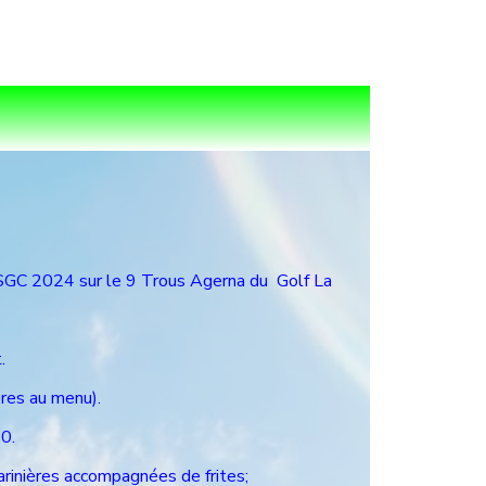
ASGC 2024 sur le 9 Trous Agerna du Golf La
.
res au menu).
0.
arinières accompagnées de frites;