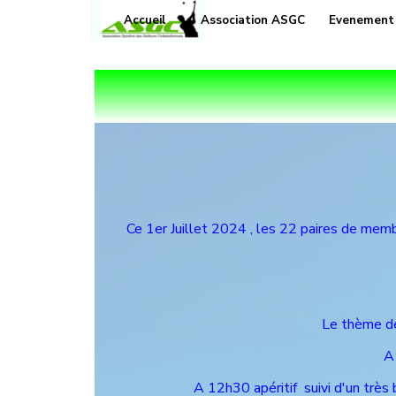
Aller au contenu
Accueil
Association ASGC
Evenement
▼
Ce 1er Juillet 2024 , les 22 paires de me
Le thème de 
A
A 12h30 apéritif suivi d'un très