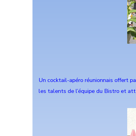
Un cocktail-apéro réunionnais offert par
les talents de l’équipe du Bistro et a