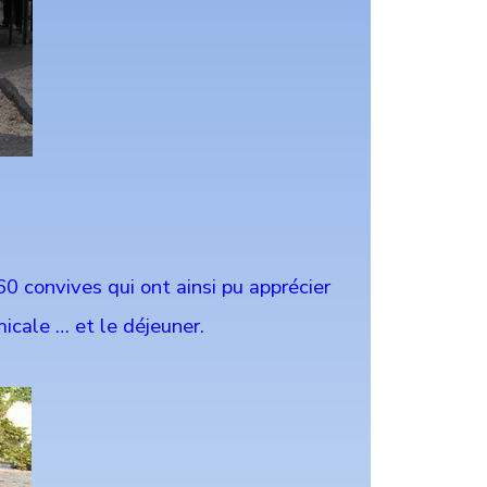
60 convives qui ont ainsi pu apprécier
icale … et le déjeuner.