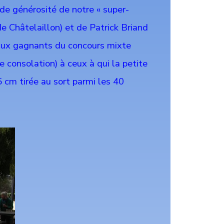
de générosité de notre « super-
e Châtelaillon) et de Patrick Briand
 aux gagnants du concours mixte
 consolation) à ceux à qui la petite
65 cm tirée au sort parmi les 40