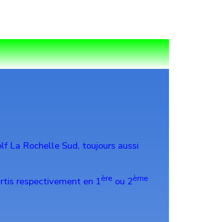
olf La Rochelle Sud, toujours aussi
ère
ème
artis respectivement en 1
ou 2