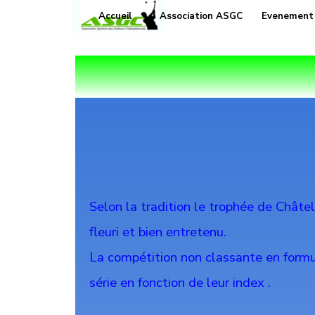
Aller au contenu
Accueil
Association ASGC
Evenement
▼
Selon la tradition le trophée de Châtel
fleuri et bien entretenu.
La compétition non classante en formu
série en fonction de leur index .