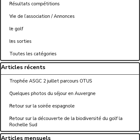
Résultats compétitions
Vie de l’association / Annonces
le golf
les sorties
Toutes les catégories
Sauter le bloc Articles récents
Articles récents
Trophée ASGC 2 juillet parcours OTUS
Quelques photos du séjour en Auvergne
Retour sur la soirée espagnole
Retour sur la découverte de la biodiversité du golf la
Rochelle Sud
Sauter le bloc Articles mensuels
Articles mensuels