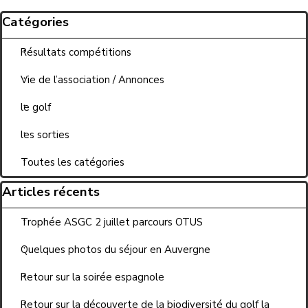
Sauter le bloc Catégories
Catégories
Résultats compétitions
Vie de l’association / Annonces
le golf
les sorties
Toutes les catégories
Sauter le bloc Articles récents
Articles récents
Trophée ASGC 2 juillet parcours OTUS
Quelques photos du séjour en Auvergne
Retour sur la soirée espagnole
Retour sur la découverte de la biodiversité du golf la