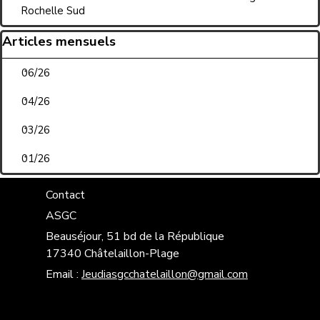
Rochelle Sud
Sauter le bloc Articles mensuels
Articles mensuels
06/26
04/26
03/26
01/26
Contact
ASGC
Beauséjour, 51 bd de la République
17340 Châtelaillon-Plage
Email :
Jeudiasgcchatelaillon@gmail.com